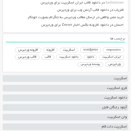
hadimirzari
در
دانلود قالب ایران اسکریپت برای وردپرس
فلزیاب
در
دانلود قالب آرتمن وب برای وردپرس
خرید ممبر واقعی
در
ارسال مطالب وردپرس به تلگرام بصورت خودکار
احسان
در
دانلود افزونه باکس اخبار Znews برای وردپرس
برچسب ها
responsive
wordpress
اسکریپت
افزونه
افزونه وردپرس
دانلود اسکریپت
قالب
قالب وردپرس
ایران اسکریپت
دانلود
وردپرس
پوسته وردپرس
اسکریپت
فری اسکریپت
دانلود اسکریپت
آپلود رایگان فایل
وان اسکریپت
اسکریپت دات کام