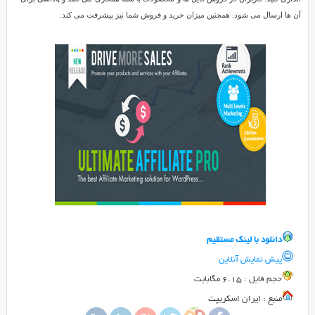
Ultimate
آن ها ارسال می شود. همچنین میزان خرید و فروش شما نیز پیشرفت می کند.
Affiliate
برای
Reviewed
وردپرس
by
SMZ
on
Sep
12
Rating:
5.0
افزونه
همکاری
در
فروش
Ultimate
Affiliate
دانلود با لينک مستقيم
برای
پیش نمایش آنلاین
وردپرس
Ultimate
حجم فايل : 6.15 مگابایت
Affiliate
نام
منبع : ایران اسکریپت