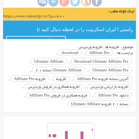
یک
افزونه
لینک کوتاه مطلب :
بسیار
https://www.iranscript.ir/?p=1401
کاربردی
و
راستی ! ایران اسکریپت را در لحظه دنبال کنید :)
سودمند
کانال تلگرام ایران اسکریپت
برای
موضوع :
افزونه ها
,
افزونه وردپرس
سیستم
برچسب ها :
Affiliate Pro
,
download
,
وردپرس/
,
Ultimate Affiliate
,
Download Ultimate Affiliate Pro
ووکامرس
Ultimate Affiliate Pro
,
Ultimate Affiliate نسخه 2.1
,
می
باشد
آخرین نسخه افزونه Affiliate Pro
,
افزونه
,
افزونه Affiliate Pro
,
که
افزونه بازاریابی وردپرس
,
افزونه همکاری در فروش وردپرس
,
در
دانلود Affiliate Pro
,
فزونه همکاری در فروش Affiliate Pro
,
زمینه
نسخه 2.1 افزونه Ultimate Affiliate
های
فروشگاه
ها
و
خرید