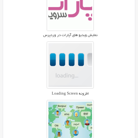
و
فروش
فایل
ها
استفاده
نمایش ویدیو های آپارات در وردپرس
می
شود.
با
نصب
افزونه
Ultimate
Affiliate
یک
افزونه Loading Screen
سیستم
همکاری
در
فروش
برای
سایت