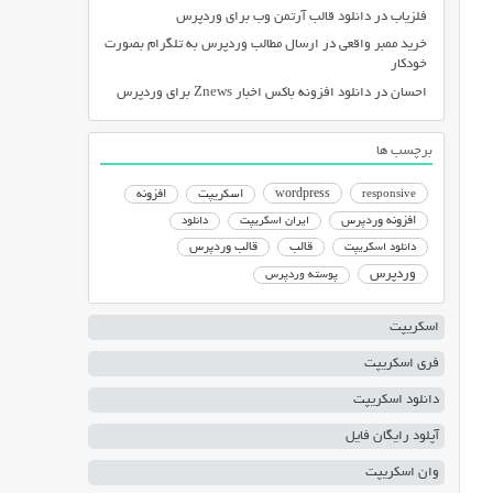
فلزیاب
در
دانلود قالب آرتمن وب برای وردپرس
خرید ممبر واقعی
در
ارسال مطالب وردپرس به تلگرام بصورت
خودکار
احسان
در
دانلود افزونه باکس اخبار Znews برای وردپرس
برچسب ها
responsive
wordpress
اسکریپت
افزونه
افزونه وردپرس
ایران اسکریپت
دانلود
دانلود اسکریپت
قالب
قالب وردپرس
وردپرس
پوسته وردپرس
اسکریپت
فری اسکریپت
دانلود اسکریپت
آپلود رایگان فایل
وان اسکریپت