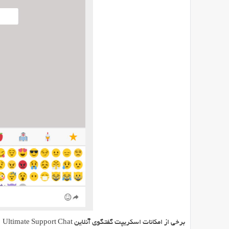
برپایه
PHP
می
باشد
که
توسط
آن
می
توانید
یک
بخش
پشتیبانی
و
گفتگوی
آنلاین
در
وبسایت
خود
راه
برخی از امکانات اسکریپت گفتگوی آنلاین Ultimate Support Chat