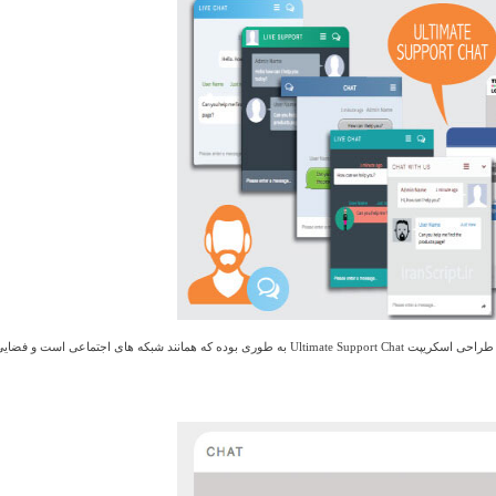
اسکریپت Ultimate Support Chat دارای طراحی کاملا مدرن و واکنشگرا می باشد. طراحی اسکریپت Ultimate Support Chat به طوری بوده که همانند شبکه های اجتماعی است و فضا