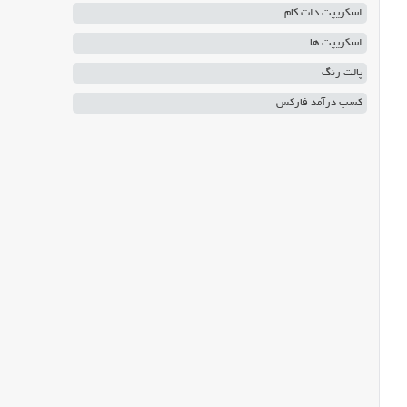
اسکریپت دات کام
اسکریپت ها
پالت رنگ
کسب درآمد فارکس