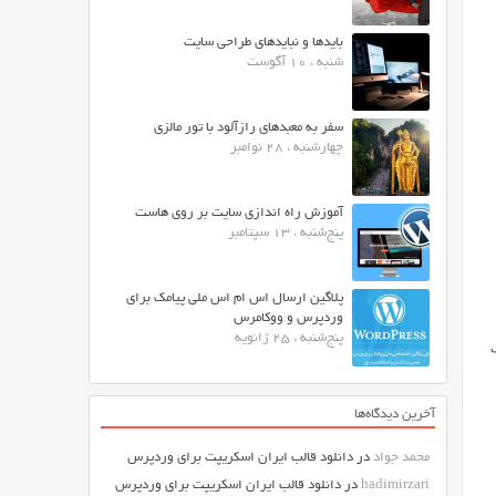
بایدها و نبایدهای طراحی سایت
شنبه ، 10 آگوست
سفر به معبدهای رازآلود با تور مالزی
چهارشنبه ، 28 نوامبر
آموزش راه اندازی سایت بر روی هاست
پنج‌شنبه ، 13 سپتامبر
پلاگین ارسال اس ام اس ملی پیامک برای
وردپرس و ووکامرس
پنج‌شنبه ، 25 ژانویه
یی
آخرین دیدگاه‌ها
محمد جواد
در
دانلود قالب ایران اسکریپت برای وردپرس
hadimirzari
در
دانلود قالب ایران اسکریپت برای وردپرس