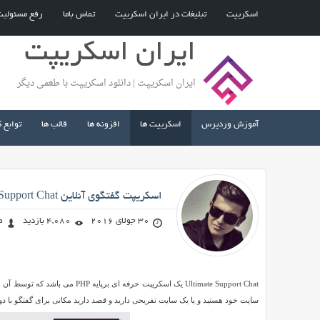
اسکریپت
تبلیغات در ایران اسکریپت
تماس باما
رفع مسئولی
ایران اسکریپت
ایران اسکریپت | دانلود اسکریپت با طعمی دیگر
آموزش وردپرس
اسکریپت ها
افزونه ها
قالب ها
توابع 
صادق محمد زاده
اسکریپت گفتگوی آنلاین Ultimate Support Chat
30 جولای 2016
4,080 بازدید
ص
اسکریپت
Ultimate Support Chat یک اسکریپت
گفتگوی
سایت خود هستید و یا یک سایت تفریحی دارید و قصد دارید مکانی برای گفتگو با دوستانتان راه اندازی کنید 
آنلاین