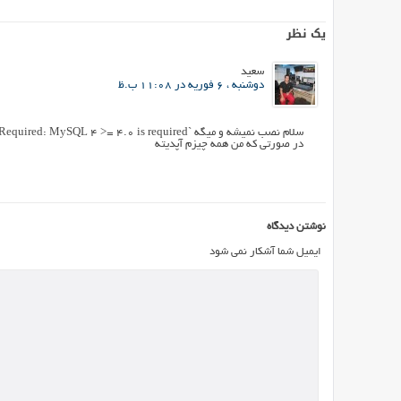
یک نظر
سعید
دوشنبه ، 6 فوریه در 11:08 ب.ظ
سلام نصب نمیشه و میگه `Required: MySQL 4 >= 4.0 is required`
در صورتی که من همه چیزم آپدیته
نوشتن دیدگاه
ایمیل شما آشکار نمی شود