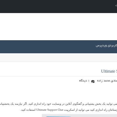
ت
کاربردی وردپرس
ادق محمد زاده
1 دیدگاه
 حرفه ای برپایه PHP می باشد که توسط آن می توانید یک بخش پشتیبانی و گفتگوی آنلاین در وبسایت خود راه اندازی کنید. اگر نیازمند یک بخشتیبا
می توانید از اسکریپت Ultimate Support Chat استفاده کنید.