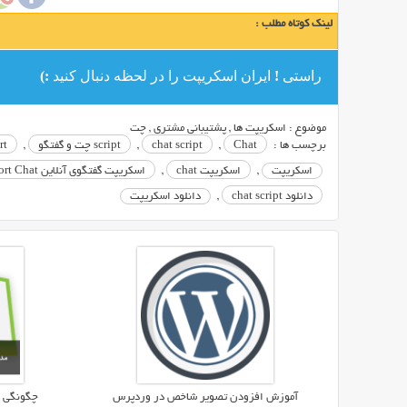
برای
لینک کوتاه مطلب :
گفتگو
با
راستی ! ایران اسکریپت را در لحظه دنبال کنید :)
دوستانتان
راه
اندازی
موضوع :
اسکریپت ها
,
پشتیبانی مشتری
,
چت
کنید
برچسب ها :
Chat
,
chat script
,
script چت و گفتگو
,
rt
می
اسکریپت
,
اسکریپت chat
,
اسکریپت گفتگوی آنلاین Ultimate Support Chat
توانید
دانلود chat script
,
دانلود اسکریپت
از
اسکریپت
Ultimate
Support
Chat
استفاده
کنید.
آموزش افزودن تصویر شاخص در وردپرس
چگونگی 