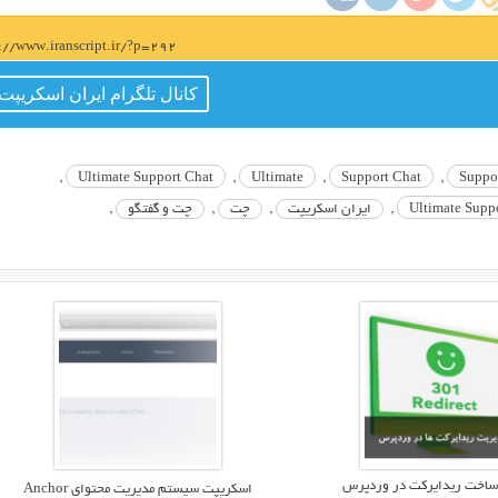
s://www.iranscript.ir/?p=292
کانال تلگرام ایران اسکریپت
,
Ultimate Support Chat
,
Ultimate
,
Support Chat
,
Suppo
,
ایران اسکریپت
,
چت
,
چت و گفتگو
,
ساخت ریدایرکت در وردپرس
اسکریپت سیستم مدیریت محتوای Anchor