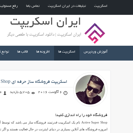
اسکریپت
تبلیغات در ایران اسکریپت
تماس باما
رفع مسئولی
ایران اسکریپت
ایران اسکریپت | دانلود اسکریپت با طعمی دیگر
آموزش وردپرس
اسکریپت ها
افزونه ها
قالب ها
توابع 
صادق محمد زاده
اسکریپت فروشگاه ساز حرفه ای Active Super Shop نسخه ۱٫۳
6 آگوست 2016
5,705 بازدید
ص
فروشگاه خود را راه اندازی کنید!
اسکریپت
فروشگاه
Active Super Shop نام یک اسکریپت قدرتمند فروشگاه ساز می باشد ک
ساز
امروزه فروشگاه های آنلاین بسیاری در دنیای اینترنت در حال فعالیت هستند و اگر ت