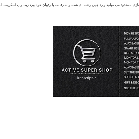
سفارشی سازی نامحدود می توانید وارد چنین رشته ای شده و به رقابت با رقیبان خود بپردازید. وان اسکریپت آ