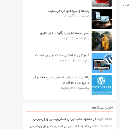
خرین
بایدها و نبایدهای طراحی سایت
شنبه ، 10 آگوست
سفر به معبدهای رازآلود با تور مالزی
چهارشنبه ، 28 نوامبر
آموزش راه اندازی سایت بر روی هاست
پنج‌شنبه ، 13 سپتامبر
پلاگین ارسال اس ام اس ملی پیامک برای
وردپرس و ووکامرس
پنج‌شنبه ، 25 ژانویه
آخرین دیدگاه‌ها
محمد جواد
در
دانلود قالب ایران اسکریپت برای وردپرس
hadimirzari
در
دانلود قالب ایران اسکریپت برای وردپرس