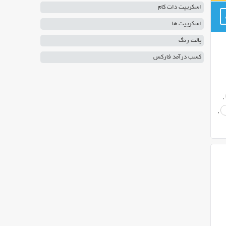
اسکریپت دات کام
اسکریپت ها
پالت رنگ
کسب درآمد فارکس
,
,