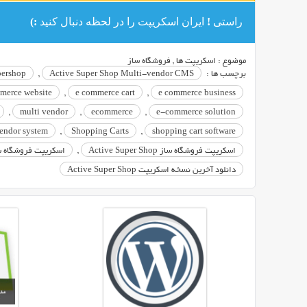
و
راستی ! ایران اسکریپت را در لحظه دنبال کنید :)
انجام
چند
کلیک
موضوع :
اسکریپت ها
,
فروشگاه ساز
ساده
برچسب ها :
Active Super Shop Multi-vendor CMS
,
pershop
و
merce website
,
e commerce cart
,
e commerce business
ثبت
,
multi vendor
,
ecommerce
,
e-commerce solution
تنظیمات
endor system
,
Shopping Carts
,
shopping cart software
مربوطه،
فروشگاه
اسکریپت فروشگاه ساز Active Super Shop
,
اسکریپت فروشگاه ساز حرفه ای
خود
دانلود آخرین نسخه اسکریپت Active Super Shop
را
راه
اندازی
کنید.
امروزه
فروشگاه
های
آنلاین
بسیاری