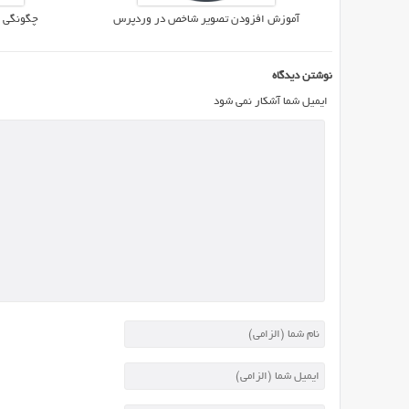
در
آموزش افزودن تصویر شاخص در وردپرس
چگونگی 
دنیای
اینترنت
نوشتن دیدگاه
در
ایمیل شما آشکار نمی شود
حال
فعالیت
هستند
و
اگر
تصمیم
به
ورود
و
قدم
گذاشتن
در
این
عرصه
را