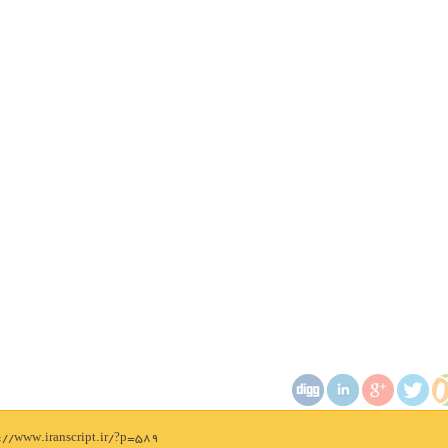
s://www.iranscript.ir/?p=589