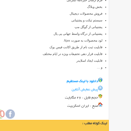
فرم ارسال خبرنامه اینترنتی
نسخه
بخش وبلاگ
1.3
Active
فروش محصولات دیجیتال
Super
سیستم تیکت و پشتیبانی
Shop
پشتیبانی از گوگل مپ
نام
پشتیبانی از درگاه واسط جهانی پی پال
یک
لود محصولات به صورت Ajax
اسکریپت
قابلیت ثبت نام از طریق اکانت فیس بوک
قدرتمند
قابلیت قرار دهی تخفیفات ویژه در ایام مختلف
فروشگاه
قابلیت ایجاد اسلایدر
ساز
و …
می
باشد
دانلود با لينک مستقيم
که
پیش نمایش آنلاین
توسط
حجم فايل : 26 مگابایت
آن
منبع : ایران اسکریپت
می
توانید
به
لینک کوتاه مطلب :
راحتی