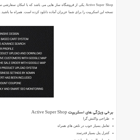
حرفه
Active Super Shop یکی از فروشگاه ساز هایی می باشد که با امکان 
ای
نسخه این اسکریپت را برای شما عزیزان آماده دانلود کرده است. همراه ما باشید.
Active
Super
Shop
نسخه
Reviewed
1.3
by
SMZ
on
Aug
6
Rating:
5.0
اسکریپت
فروشگاه
ساز
حرفه
برخی ویژگی های اسکریپت Active Super Shop
ای
طراحی واکنش گرا
Active
تعامل بسیار خوب در تلفن های همراه
Super
کنترل پنل بسیار قدرتمند
Shop