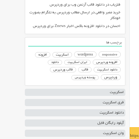
فلزیاب
در
دانلود قالب آرتمن وب برای وردپرس
خرید ممبر واقعی
در
ارسال مطالب وردپرس به تلگرام بصورت
خودکار
احسان
در
دانلود افزونه باکس اخبار Znews برای وردپرس
برچسب ها
responsive
wordpress
اسکریپت
افزونه
افزونه وردپرس
ایران اسکریپت
دانلود
دانلود اسکریپت
قالب
قالب وردپرس
وردپرس
پوسته وردپرس
اسکریپت
فری اسکریپت
دانلود اسکریپت
آپلود رایگان فایل
وان اسکریپت
http