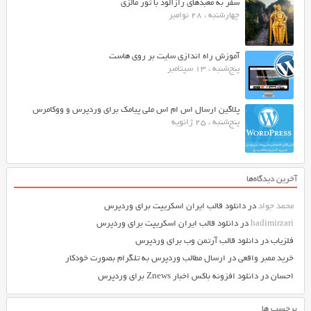
سفر به معبدهای رازآلود با تور مالزی
چهارشنبه ، 28 نوامبر
آموزش راه اندازی سایت بر روی هاست
پنج‌شنبه ، 13 سپتامبر
پلاگین ارسال اس ام اس ملی پیامک برای وردپرس و ووکامرس
پنج‌شنبه ، 25 ژانویه
آخرین دیدگاه‌ها
محمد جواد
در
دانلود قالب ایران اسکریپت برای وردپرس
hadimirzari
در
دانلود قالب ایران اسکریپت برای وردپرس
فلزیاب
در
دانلود قالب آرتمن وب برای وردپرس
خرید ممبر واقعی
در
ارسال مطالب وردپرس به تلگرام بصورت خودکار
احسان
در
دانلود افزونه باکس اخبار Znews برای وردپرس
برچسب ها