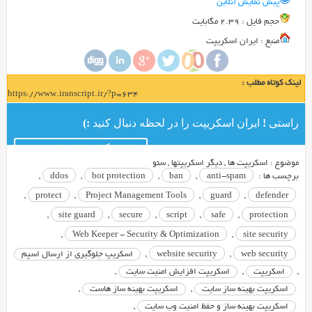
Web
پیش نمایش آنلاین
Keeper
Web
حجم فايل : 2.39 مگابایت
Keeper
منبع : ایران اسکریپت
نام
یک
اسکریپت
لینک کوتاه مطلب :
https://www.iranscript.ir/?p=634
Open
Source
راستی ! ایران اسکریپت را در لحظه دنبال کنید :)
حرفه
ای
کانال تلگرام ایران اسکریپت
برای
موضوع :
اسکریپت ها
,
ديگر اسكريپتها
,
سئو
برچسب ها :
anti-spam
,
ban
,
bot protection
,
ddos
,
محافظت
و
,
protect
,
Project Management Tools
,
guard
,
defender
بهینه
,
site guard
,
secure
,
script
,
safe
,
protection
سازی
,
Web Keeper - Security & Optimization
,
site security
سایت
web security
,
website security
,
اسکریپ جلوگیری از ارسال اسپم
و
,
اسکریپت
,
اسکریپت افزایش امنیت سایت
,
هاست
شما
اسکریپت بهینه ساز سایت
,
اسکریپت بهینه ساز هاست
,
می
اسکریپت بهینه ساز و حفظ امنیت وب سایت
,