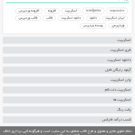
responsive
wordpress
اسکریپت
افزونه
افزونه وردپرس
دانلود اسکریپت
قالب
قالب وردپرس
ایران اسکریپت
دانلود
وردپرس
پوسته وردپرس
اسکریپت
فری اسکریپت
دانلود اسکریپت
آپلود رایگان فایل
وان اسکریپت
اسکریپت دات کام
اسکریپت ها
پالت رنگ
کسب درآمد فارکس
تمام حقوق مادی و معنوی و طرح قالب متعلق به این سایت است و هرگونه کپی برداری خلاف