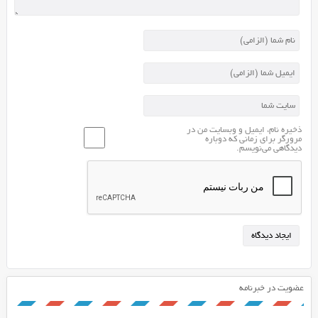
(drag
&
drop)
نیز
در
این
اسکریپت
فعال
ذخیره نام، ایمیل و وبسایت من در
مرورگر برای زمانی که دوباره
می
دیدگاهی می‌نویسم.
باشد
که
کار
را
برای
کاربران
سایت
بسیار
آسان
عضویت در خبرنامه
تر