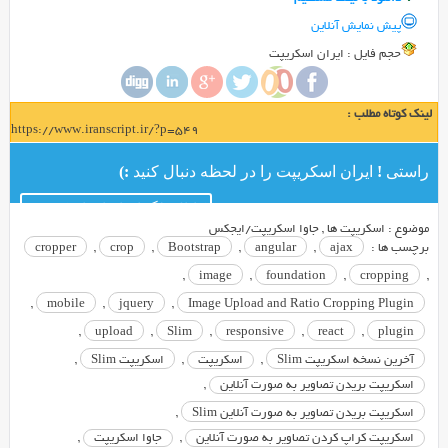
جدید
می
پیش نمایش آنلاین
باشد
حجم فايل : ایران اسکریپت
که
توسط
لینک کوتاه مطلب :
آن
https://www.iranscript.ir/?p=549
می
توانید
راستی ! ایران اسکریپت را در لحظه دنبال کنید :)
به
Crop
کانال تلگرام ایران اسکریپت
موضوع :
اسکریپت ها
,
جاوا اسکریپت/ایجکس
کردن
برچسب ها :
ajax
,
angular
,
Bootstrap
,
crop
,
cropper
عکس
,
image
,
foundation
,
cropping
,
ها
و
,
mobile
,
jquery
,
Image Upload and Ratio Cropping Plugin
تصاویرتان
,
upload
,
Slim
,
responsive
,
react
,
plugin
مشغول
آخرین نسخه اسکریپت Slim
,
اسکریپت
,
اسکریپت Slim
,
باشید.
اسکریپت بریدن تصاویر به صورت آنلاین
,
اگر
اسکریپت بریدن تصاویر به صورت آنلاین Slim
,
نیازمند
به
اسکریپت کراپ کردن تصاویر به صورت آنلاین
,
جاوا اسکریپت
,