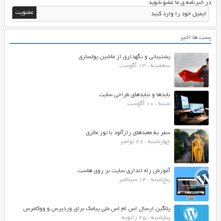
می
در خبرنامه ی ما عضو شوید
کند.
پست ها اخیر
پشتیبانی و نگهداری از ماشین پولسازی
سه‌شنبه ، 13 آگوست
بایدها و نبایدهای طراحی سایت
شنبه ، 10 آگوست
سفر به معبدهای رازآلود با تور مالزی
چهارشنبه ، 28 نوامبر
آموزش راه اندازی سایت بر روی هاست
پنج‌شنبه ، 13 سپتامبر
پلاگین ارسال اس ام اس ملی پیامک برای وردپرس و ووکامرس
پنج‌شنبه ، 25 ژانویه