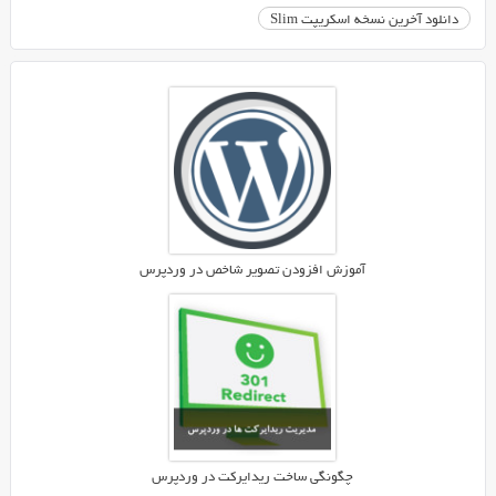
راه
دانلود آخرین نسخه اسکریپت Slim
اندازی
یک
بخش
برش
تصاویر
به
صورت
آنلاین
هستید،
پیشنهاد
آموزش افزودن تصویر شاخص در وردپرس
ما
اسکریپت
برش
تصاویر
به
صورت
آنلاین
Slim
چگونگی ساخت ریدایرکت در وردپرس