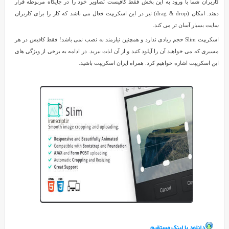
کاربران شما با ورود به این بخش فقط کافیست تصاویر خود را در جایگاه مربوطه قرار
صورت
دهند. امکان (drag & drop) نیز در این اسکریپت فعال می باشد که کار را برای کاربران
آنلاین
سایت بسیار آسان تر می کند.
Reviewed
Slim
اسکریپت Slim حجم زیادی ندارد و همچنین نیازمند به نصب نمی باشد! فقط کافیس در هر
by
مسیری که می خواهید آن را آپلود کنید و از آن لذت ببرید. در ادامه به برخی از ویژگی های
SMZ
این اسکریپت اشاره خواهیم کرد. همراه ایران اسکریپت باشید.
on
Aug
5
Rating:
5.0
اسکریپت
برش
تصاویر
به
صورت
آنلاین
Slim
Slim
یک
جاوا
اسکریپت
کاربردی
دانلود با لينک مستقيم