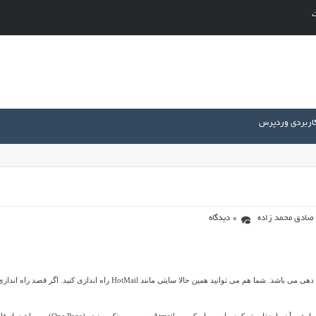
ت
کاربردی وردپرس
صادق محمد زاده
0 دیدگاه
Atmail نام یک اسکریپت تجاری و حرفه ای در زمینه راه اندازی سرویس های ایمیل دهی می باشد. شما هم می توانید همین حالا سایتی مانند HotMail راه اندازی کنید. اگ