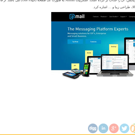
اسکریپت Atmail دارای طراحی زیبا و واکنش گرایی می باشد. همچنین رنگ بندی زیبایش، آن را جذاب تر کرده است. اسکریپت Atmail به صورت تک
ا، طراحی زیبا و … اشاره کرد.