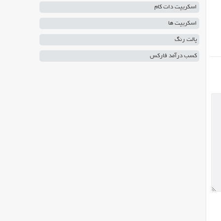
اسکریپت دات کام
اسکریپت ها
پالت رنگ
کسب درآمد فارکس