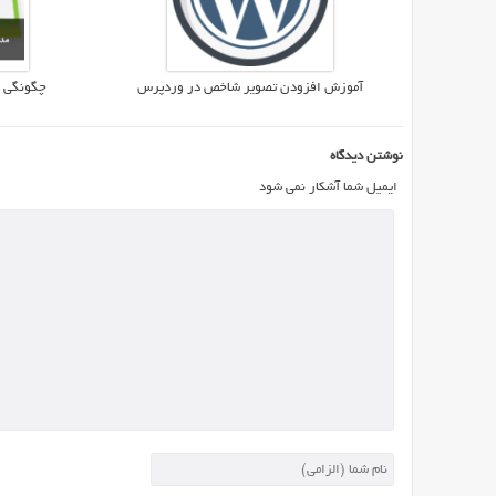
اگر
قصد
راه
اندازی
آموزش افزودن تصویر شاخص در وردپرس
چگونگی 
یک
سرویس
نوشتن دیدگاه
ایمیل
ایمیل شما آشکار نمی شود
دهی
قدرتمند
را
دارید،
همراه
این
مطلب
از
ایران
اسکریپت
باشید.