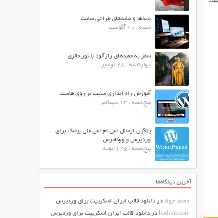
 صفحه (One Page) می باشد. از قابلیت
بایدها و نبایدهای طراحی سایت
شنبه ، 10 آگوست
سفر به معبدهای رازآلود با تور مالزی
چهارشنبه ، 28 نوامبر
آموزش راه اندازی سایت بر روی هاست
پنج‌شنبه ، 13 سپتامبر
پلاگین ارسال اس ام اس ملی پیامک برای
وردپرس و ووکامرس
پنج‌شنبه ، 25 ژانویه
آخرین دیدگاه‌ها
محمد جواد
در
دانلود قالب ایران اسکریپت برای وردپرس
hadimirzari
در
دانلود قالب ایران اسکریپت برای وردپرس