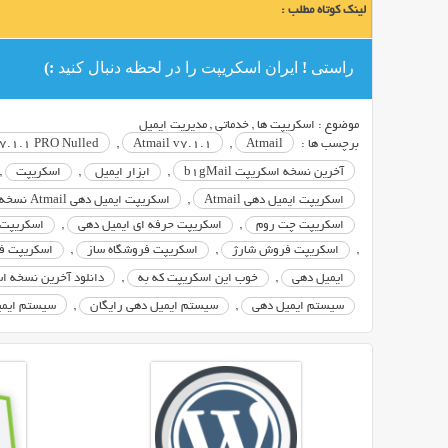
لینک کوتاه مطلب :
اندازی
سرویس
راستی ! ایران اسکریپت را در لحظه دنبال کنید :)
های
ایمیل
دهی
موضوع :
اسکریپت ها
,
خدماتی
,
مدیریت ایمیل
می
برچسب ها :
Atmail
,
Atmail v7.1.1
,
v7.1.1 PRO Nulled
باشد.
آخرین نسخه اسکریپت b1gMail
,
ابزار ایمیل
,
اسکریپت
,
شما
اسکریپت ایمیل دهی Atmail
,
اسکریپت ایمیل دهی Atmail نسخه 7.1.1
هم
اسکریپت چت روم
,
اسکریپت حرفه ای ایمیل دهی
,
اسکریپت 
می
,
اسکریپت فروش شارژ
,
اسکریپت فروشگاه ساز
,
اسکریپت فو
توانید
همین
ایمیل دهی
,
خوب این اسکریپت که به
,
دانلود آخرین نسخه اسکریپ
حالا
سیستم ایمیل دهی
,
سیستم ایمیل دهی رایگان
,
سیستم ایمیل دهی 
سایتی
مانند
HotMail
راه
اندازی
کنید.