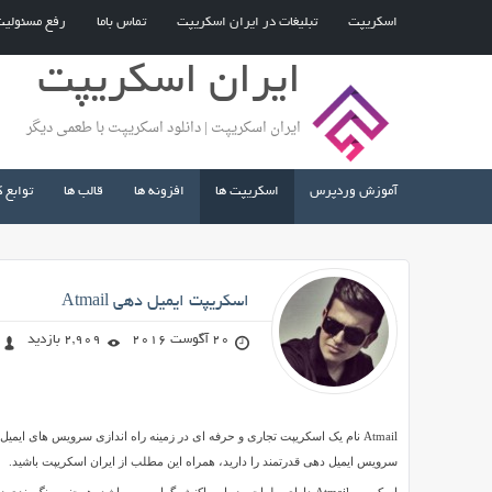
اسکریپت
تبلیغات در ایران اسکریپت
تماس باما
رفع مسئولی
ایران اسکریپت
ایران اسکریپت | دانلود اسکریپت با طعمی دیگر
آموزش وردپرس
اسکریپت ها
افزونه ها
قالب ها
توابع 
صادق محمد زاده
اسکریپت ایمیل دهی Atmail
20 آگوست 2016
2,909 بازدید
اسکریپت
ایمیل
سرویس ایمیل دهی قدرتمند را دارید، همراه این مطلب از ایران اسکریپت باشید.
دهی