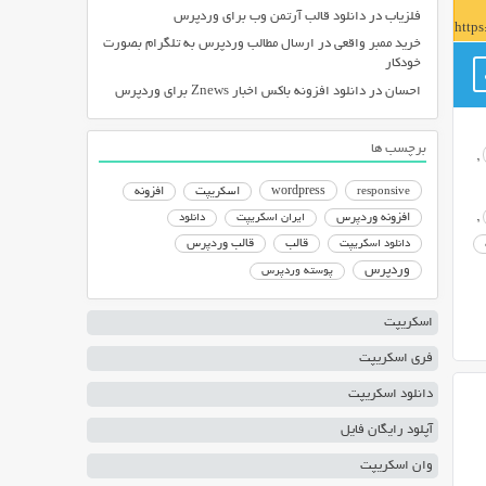
فلزیاب
در
دانلود قالب آرتمن وب برای وردپرس
http
خرید ممبر واقعی
در
ارسال مطالب وردپرس به تلگرام بصورت
خودکار
احسان
در
دانلود افزونه باکس اخبار Znews برای وردپرس
برچسب ها
,
responsive
wordpress
اسکریپت
افزونه
,
افزونه وردپرس
ایران اسکریپت
دانلود
دانلود اسکریپت
قالب
قالب وردپرس
وردپرس
پوسته وردپرس
اسکریپت
فری اسکریپت
دانلود اسکریپت
آپلود رایگان فایل
وان اسکریپت