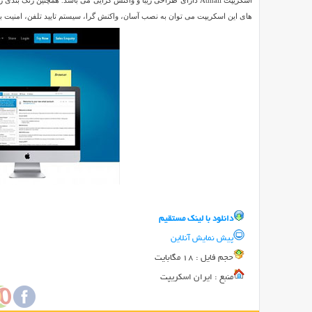
Reviewed
Atmail
های این اسکریپت می توان به نصب آسان، واکنش گرا، سیستم تایید تلفن، امنیت بال
by
SMZ
on
Aug
20
Rating:
5.0
اسکریپت
ایمیل
دهی
Atmail
Atmail
نام
یک
اسکریپت
تجاری
دانلود با لينک مستقيم
و
پیش نمایش آنلاین
حرفه
حجم فايل : 18 مگابایت
ای
منبع : ایران اسکریپت
در
زمینه
راه