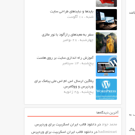
بایدها و نبایدهای طراحی سایت
در این زمینه می باشد
شنبه ، 10 آگوست
سفر به معبدهای رازآلود با تور مالزی
چهارشنبه ، 28 نوامبر
آموزش راه اندازی سایت بر روی هاست
پنج‌شنبه ، 13 سپتامبر
پلاگین ارسال اس ام اس ملی پیامک برای
وردپرس و ووکامرس
پنج‌شنبه ، 25 ژانویه
آخرین دیدگاه‌ها
ختلف به
محمد جواد
در
دانلود قالب ایران اسکریپت برای وردپرس
ید. وبلاگ
hadimirzari
در
دانلود قالب ایران اسکریپت برای وردپرس