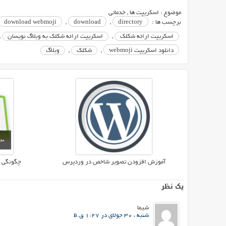
نویسان
موضوع :
اسکریپت ها
,
خدماتی
در
برچسب ها :
directory
,
download
,
download webmoji
وبلاگ
اسکریپت ارائه شکلک
,
اسکریپت ارائه شکلک به وبلاگ نویسان
,
های
دانلود اسکریپت webmoji
,
شکلک
,
وبلاگ
شخصی
خود
از
شکلک
های
بسیاری
در
میان
نوشته
های
آموزش افزودن تصویر شاخص در وردپرس
چگونگی 
خود
استفاده
یک نظر
می
کنند.استفاده
شیما
از
شنبه ، 30 جولای در 1:27 ق.ظ
ایموجی