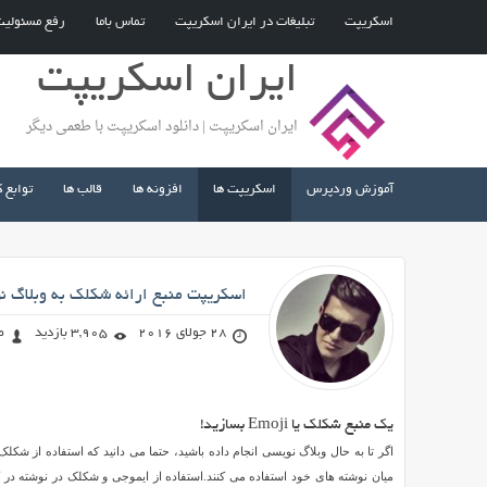
اسکریپت
تبلیغات در ایران اسکریپت
تماس باما
رفع مسئولی
ایران اسکریپت
ایران اسکریپت | دانلود اسکریپت با طعمی دیگر
آموزش وردپرس
اسکریپت ها
افزونه ها
قالب ها
توابع 
صادق محمد زاده
اسکریپت منبع ارائه شکلک به وبلاگ ن
28 جولای 2016
3,905 بازدید
ص
اسکریپت
یک منبع شکلک یا Emoji بسازید!
منبع
ارائه
میان نوشته های خود استفاده می کنند.استفاده از ایموجی و شکلک در نوشته در