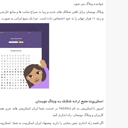
شکلک
خواننده وبلاگ می شود.
به
وبلاگ
و رتبه ۱۱ هزار جهان را به خود اختصاص داده است. چرا یک منبع ایرانی به صورت حرفه ای در این زمینه فعالیت نکند؟ همراه ما باشید.
Reviewed
نویسان
by
SMZ
on
Jul
28
Rating:
5.0
اسکریپت
ارائه
شکلک
به
وبلاگ
نویسان
اگر
تا
اسکریپت منبع ارائه شکلک به وبلاگ نویسان
به
حال
کاربران و وبلاگ نویسان، راه اندازی کنید.
وبلاگ
نویسی