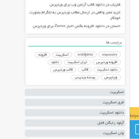
فلزیاب
در
دانلود قالب آرتمن وب برای وردپرس
خرید ممبر واقعی
در
ارسال مطالب وردپرس به تلگرام بصورت
خودکار
احسان
در
دانلود افزونه باکس اخبار Znews برای وردپرس
برچسب ها
responsive
wordpress
اسکریپت
افزونه
افزونه وردپرس
ایران اسکریپت
دانلود
دانلود اسکریپت
قالب
قالب وردپرس
وردپرس
پوسته وردپرس
اسکریپت
فری اسکریپت
دانلود اسکریپت
http
آپلود رایگان فایل
وان اسکریپت