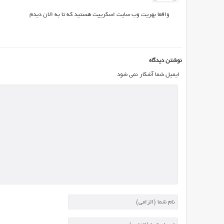
و
واقعا بهریت وب سایت اسکریپت هستید که تا به الان دیدم
شکلک
در
نوشته
در
نوشتن دیدگاه
کنار
ایمیل شما آشکار نمی شود
این
که
باعث
زیبایی
مطلب
و
وبلاگ
می
شود
بلکه
باعث
جذب
شدن