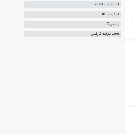
اسکریپت دات کام
اسکریپت ها
,
پالت رنگ
کسب درآمد فارکس