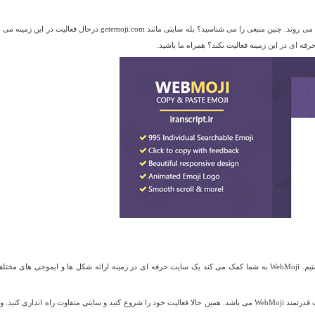
وبلاگ نویسان برای یافتن شکلک های جدید و زیبا به سراغ سایت ها و منابع خارجی می روند. چنین منبعی را می شناسید؟ بله سایتی مانند getemoji.com درحال فعالیت 
امروز با اسکریپتی به نام WebMoji در خدمت شما ایران اسکریپتی های عزیز هستیم. WebMoji به شما کمک می کند یک سایت حرفه ای در زمینه ارائه شکل ها و ایموجی های م
اگر قصد راه اندازی چنین سایتی را دارید پیشنهاد ایران اسکریپت به شما، اسکریپت قدرتمند WebMoji می باشد. همین حالا فعالیت خود را شروع کنید و سایتی متفاوت راه اندازی کن