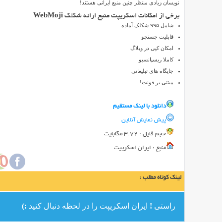
نویسان زیادی منتظر چنین منبع ایرانی هستند!
انجام
برخی از امکانات اسکریپت منبع ارائه شکلک
WebMoji
داده
شامل ۹۹۵ شکلک آماده
باشید،
قابلیت جستجو
حتما
امکان کپی در وبلاگ
می
کاملا ریسپانسیو
دانید
جایگاه های تبلیغاتی
که
مبتنی بر فونت!
استفاده
از
دانلود با لينک مستقيم
شکلک
پیش نمایش آنلاین
ها
حجم فايل : 3.72 مگابایت
یا
همان
منبع : ایران اسکریپت
Emoji
ها
لینک کوتاه مطلب :
چه
لذتی
دارد!
راستی ! ایران اسکریپت را در لحظه دنبال کنید :)
وبلاگ