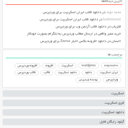
آخرین دیدگاه‌ها
محمد جواد
در
دانلود قالب ایران اسکریپت برای وردپرس
hadimirzari
در
دانلود قالب ایران اسکریپت برای وردپرس
فلزیاب
در
دانلود قالب آرتمن وب برای وردپرس
خرید ممبر واقعی
در
ارسال مطالب وردپرس به تلگرام بصورت خودکار
احسان
در
دانلود افزونه باکس اخبار Znews برای وردپرس
برچسب ها
responsive
wordpress
اسکریپت
افزونه
افزونه وردپرس
دانلود اسکریپت
قالب
قالب وردپرس
ایران اسکریپت
دانلود
وردپرس
پوسته وردپرس
اسکریپت
فری اسکریپت
دانلود اسکریپت
آپلود رایگان فایل