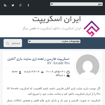
ایران اسکریپت
ایران اسکریپت | دانلود اسکریپت با طعمی دیگر
محمد
اسکريپت فارسي راهندازي سايت بازي آنلاين
در راه رسیدن به هدف تون شکست
های زیادی خواهید خورد ولی باید
AV Arcade Pro
خوشحال باشید چون دلیل شکست
شما , تلاش کردن شماست ... به تلاش
تون ادامه بدید و هرگز نا امید نشید
31 جولای 2016
3,414 بازدید
محمد
...
0 دیدگاه
اسکريپت
اگر دوست داريد سايت بازي آنلاين فارسي داشته باشيد کافيست که اسکريپت AV Arcade
فارسي
Pro را از ایران اسکریپت دانلود کنيد و ساخت سايت خود را شروع کنيد .
راهندازي
اسکريپت به صورت فارسي و متن باز و داراي بازي هاي فلش و همچنين امکانات بسيار
سايت