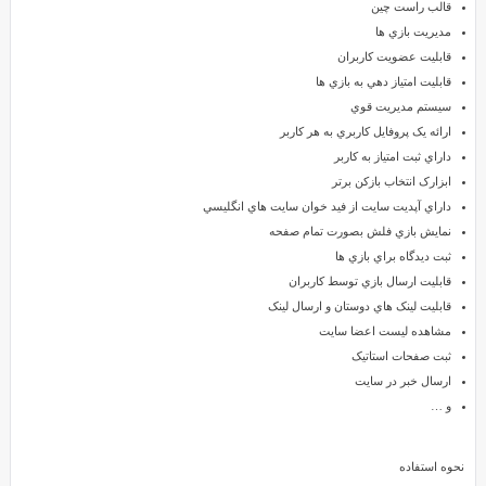
دوست
قالب راست چين
داريد
مديريت بازي ها
سايت
قابليت عضويت کاربران
بازي
قابليت امتياز دهي به بازي ها
آنلاين
سيستم مديريت قوي
فارسي
ارائه يک پروفايل کاربري به هر کاربر
داشته
داراي ثبت امتياز به کاربر
باشيد
ابزارک انتخاب بازکن برتر
کافيست
داراي آپديت سايت از فيد خوان سايت هاي انگليسي
که
نمايش بازي فلش بصورت تمام صفحه
اسکريپت
ثبت ديدگاه براي بازي ها
AV
قابليت ارسال بازي توسط کاربران
Arcade
قابليت لينک هاي دوستان و ارسال لينک
Pro
مشاهده ليست اعضا سايت
را
ثبت صفحات استاتيک
از
ارسال خبر در سايت
ایران
و …
اسکریپت
دانلود
نحوه استفاده
کنيد