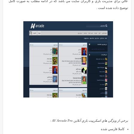
عالي براي مديريت بازي و کاربران سايت مي باشد که در ادامه مطلب به صورت کامل
بازي
توضيح داده شده است .
آنلاين
AV
Arcade
Reviewed
Pro
by
M.J
on
Jul
31
Rating:
5.0
اسکريپت
فارسي
راهندازي
سايت
بازي
آنلاين
AV
Arcade
برخي از ويژگي هاي اسکريپت بازي آنلاين AV Arcade Pro :
Pro
اگر
کاملا فارسي شده