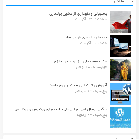
پست ها اخیر
پشتیبانی و نگهداری از ماشین پولسازی
سه‌شنبه ، 13 آگوست
بایدها و نبایدهای طراحی سایت
شنبه ، 10 آگوست
سفر به معبدهای رازآلود با تور مالزی
چهارشنبه ، 28 نوامبر
آموزش راه اندازی سایت بر روی هاست
پنج‌شنبه ، 13 سپتامبر
پلاگین ارسال اس ام اس ملی پیامک برای وردپرس و ووکامرس
پنج‌شنبه ، 25 ژانویه