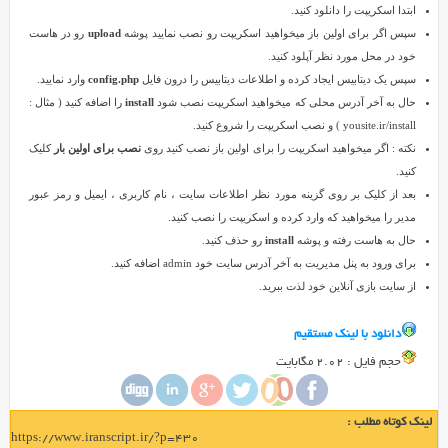
ابتدا اسکریپت را دانلود کنید.
و
سپس اگر برای اولین باز میخواهید اسکریپت رو نصب نمایید پوشه
upload
رو در هاست
ساخت
خود در محل مورد نظر آپلود کنید.
سايت
سپس یک دیتابیس ایجاد کرده و اطلاعات دیتابیس را درون فایل
config.php
وارد نمایید.
خود
حال به آخر آدرس محلی که میخواهید اسکریپت نصب شود
install
را اضافه کنید ( مثال :
را
yousite.ir/install ) و نصب اسکریپت را شروع کنید.
شروع
نکته : اگر میخواهید اسکریپت را برای اولین باز نصب کنید روی
نصب برای اولین بار
کلیک
کنيد
کنید.
.
بعد از کلیک بر روی گزینه مورد نظر اطلاعات سایت ، نام کاربری ، ایمیل و رمز عبور
مدیر را میخواهید که وارد کرده و اسکریپت را نصب کنید.
حال به هاست رفته و پوشه
install
رو حذف کنید.
برای ورود به پنل مدیریت به آخر آدرس سایت خود admin اضافه کنید.
از سایت بازی آنلاین خود لذت ببرید.
دانلود با لينک مستقيم
حجم فايل : 2.02 مگابایت
لینک کوتاه مطلب :
https://www.iranscript.ir/?p=430