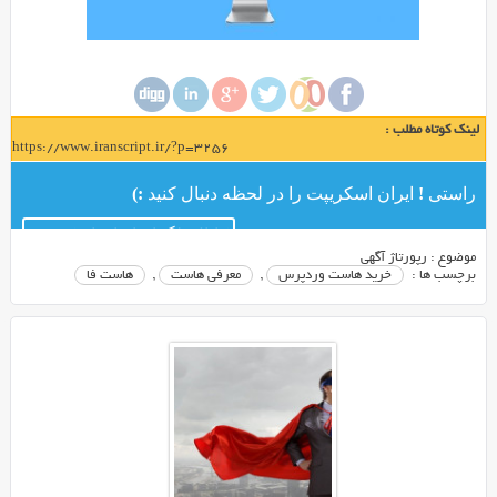
لینک کوتاه مطلب :
https://www.iranscript.ir/?p=3256
راستی ! ایران اسکریپت را در لحظه دنبال کنید :)
کانال تلگرام ایران اسکریپت
موضوع :
رپورتاژ آگهی
برچسب ها :
خرید هاست وردپرس
,
معرفی هاست
,
هاست فا