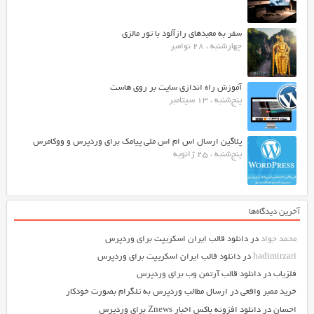
سفر به معبدهای رازآلود با تور مالزی
چهارشنبه ، 28 نوامبر
آموزش راه اندازی سایت بر روی هاست
پنج‌شنبه ، 13 سپتامبر
پلاگین ارسال اس ام اس ملی پیامک برای وردپرس و ووکامرس
پنج‌شنبه ، 25 ژانویه
آخرین دیدگاه‌ها
محمد جواد
در
دانلود قالب ایران اسکریپت برای وردپرس
hadimirzari
در
دانلود قالب ایران اسکریپت برای وردپرس
فلزیاب
در
دانلود قالب آرتمن وب برای وردپرس
خرید ممبر واقعی
در
ارسال مطالب وردپرس به تلگرام بصورت خودکار
احسان
در
دانلود افزونه باکس اخبار Znews برای وردپرس