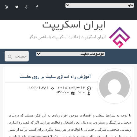
ایران اسکریپت
ایران اسکریپت | دانلود اسکریپت با طعمی دیگر
محمد
آموزش راه اندازی سایت بر روی هاست
در راه رسیدن به هدف تون شکست
های زیادی خواهید خورد ولی باید
خوشحال باشید چون دلیل شکست
13 سپتامبر 2018
6,481 بازدید
شما , تلاش کردن شماست ... به تلاش
محمد
0 دیدگاه
تون ادامه بدید و هرگز نا امید نشید
...
با توجه به شرایط شغلی و اقتصادی موجود افراد زیادی به این فکر هستند که دردنیای
دیجیتال مارکتینگ و بستر وب به دنبال ایجاد اشتغال و فعالیت بپرازند. اگر که قصد ره اندازی
وبسایتی شخصی، شرکتی، خدماتی یا فعالیت در هر زمینه دیگری برای کسب درآمد از بستر
وب را دارید پس از انتخاب نام و پسوند دامنه وبسایت(مثلا (sitename.com، باید اقدام به