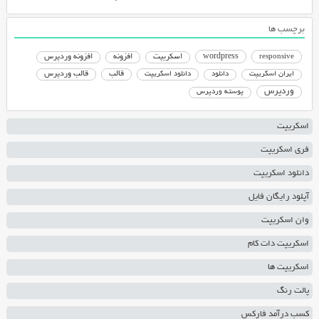
برچسب ها
responsive
wordpress
اسکریپت
افزونه
افزونه وردپرس
دانلود اسکریپت
قالب
قالب وردپرس
ایران اسکریپت
دانلود
وردپرس
پوسته وردپرس
اسکریپت
فری اسکریپت
دانلود اسکریپت
آپلود رایگان فایل
وان اسکریپت
اسکریپت دات کام
اسکریپت ها
پالت رنگ
کسب درآمد فارکس