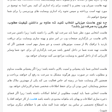
تهیه هاست میزبان وب معتبر و با کیفیت برای راه اندازی آن کنید. پس ابتدا به توضیح در
مورد تهیه است پرداخته و سپس نحوه راه اندازی وبسایت های وردپرسی را برای شما
توضیح خواهیم داد.
چه نوع هاست میزبانی انتخاب کنید که علاوه بر داشتن کیفیت مطلوب،
مقرون به صرفه نیز باشد؟
هاست انتخابی مورد نظر شما باید سرعت لود بالایی را داشته باشد؛ زیرا داشتن سرعت
بالای هاست در بارگذاری صفحات وب در امر سئو و بهینه سازی وبسایت برای دریافت
بازدید با ترافیک بالا از سمت موتورهای جست و جو بسیار مهم است. همچنین اگر که
هاست تهیه شده شما در داخل کشور باشد سرعت بارگذاری آن برای خود شما وسایر
کاربرانی که از داخل کشور به وبسایت مراجع می کنند دوچندان خواهد بود.
هاست انتخابی شما باید پشتیانی و امنیت بالایی داشته باشد؛ زیرا اگر پشتبانی هاست مداوم
و مطلوب باشد در صورت بروز هرگونه مشکل به سرعت به رفع آن خواهند پرداخت و
همچنین اگر وبسایت شما در زمینه ای خاص فعالیت می کند یکی از مهمترین ملاک های
سنجش وسایتتان، ایمن بودن آن برای حفظ اطلاعات شخصی شما و کاربرانتان خواهد بود.
هاست انتخابی شما باید کیفیت مطلوبی از لحاظ امکانات داشته باشد؛ زیرا اگر فضای
ذخیره سازی اطلاعات و پهنای باند ماهیانه محدودی داشته باشد
از کار خواهد افتاد یا
هاست
به اصطلاح تخصصی تر ساس پند خواهد شد( البته شاید هم با خطاهای دیگری مواجه
شوید) .