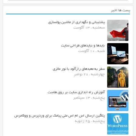
پست ها اخیر
پشتیبانی و نگهداری از ماشین پولسازی
سه‌شنبه ، 13 آگوست
بایدها و نبایدهای طراحی سایت
شنبه ، 10 آگوست
سفر به معبدهای رازآلود با تور مالزی
چهارشنبه ، 28 نوامبر
آموزش راه اندازی سایت بر روی هاست
پنج‌شنبه ، 13 سپتامبر
پلاگین ارسال اس ام اس ملی پیامک برای وردپرس و ووکامرس
پنج‌شنبه ، 25 ژانویه