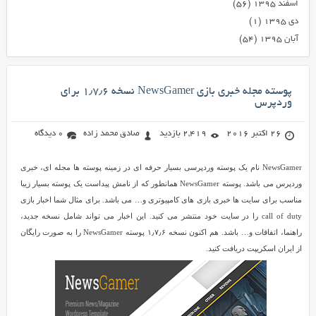
اسفند ۱۳۹۵
(۵۶)
دی ۱۳۹۵
(۱)
آبان ۱۳۹۵
(۵۴)
پوسته مجله خبری بازی NewsGamer نسخه ۱٫۷٫۶ برای
وردپرس
26 اکتبر 2016
2,419 بازدید
صادق محمد زاده
0 دیدگاه
NewsGamer نام یک پوسته وردپرسی بسیار حرفه ای در زمینه پوسته ها مجله ای، خبری
وردپرس می باشد. پوسته NewsGamer همانطور که از نامش پیداست یک پوسته بسیار زیبا
مناسب برای سایت ها خبری بازی های کامپیوتری و… می باشد. برای مثال شما اخبار بازی
call of duty را در سایت خود منتشر می کنید. این اخبار می تواند شامل نسخه جدید،
راهنما، اتفاقات و… باشد. هم اکنون نسخه ۱٫۷٫۶ پوسته NewsGamer را به صورت رایگان
از ایران اسکریپت دریافت کنید.