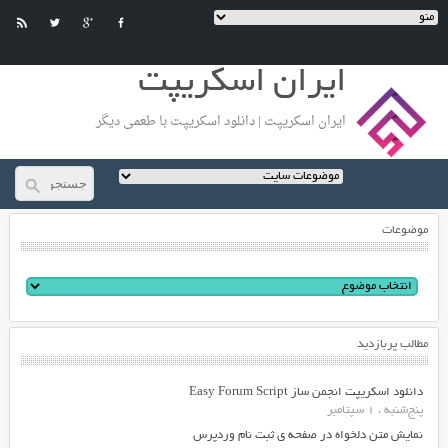
ایران اسکریپت
ایران اسکریپت | دانلود اسکریپت با طعمی دیگر
موضوعات
مطالب پربازدید
دانلود اسکریپت انجمن ساز Easy Forum Script
پنج‌شنبه ، 1 سپتامبر
نمایش متن دلخواه در صفحه ی ثبت نام وردپرس